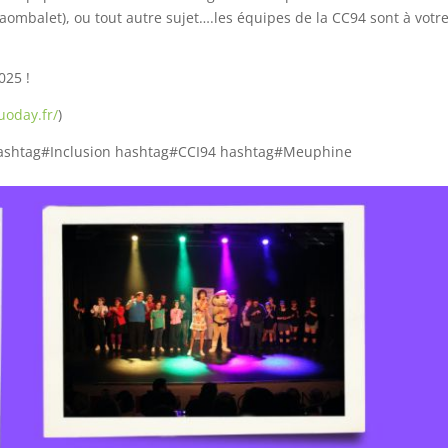
aombalet), ou tout autre sujet….les équipes de la CC94 sont à votr
025 !
uoday.fr/
)
ashtag#Inclusion hashtag#CCI94 hashtag#Meuphine