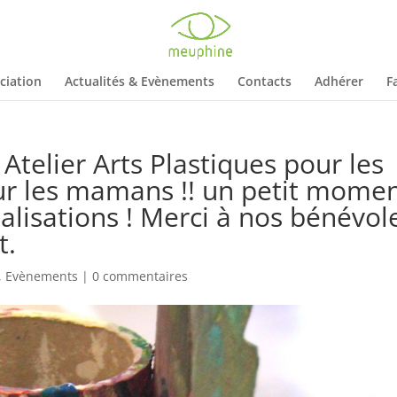
ciation
Actualités & Evènements
Contacts
Adhérer
F
telier Arts Plastiques pour les
ur les mamans !! un petit mome
éalisations ! Merci à nos bénévol
t.
,
Evènements
|
0 commentaires