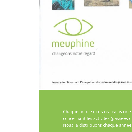
Chaque année nous réalisons une Ga
concernant les activités (passées o
Nous la distribuons chaque année 